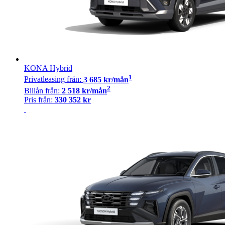
KONA Hybrid
1
Privatleasing
från:
3 685
kr/mån
2
Billån
från:
2 518
kr/mån
Pris från:
330 352
kr