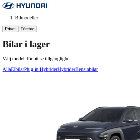
Bilmodeller
Privat
Företag
Bilar i lager
Välj modell för att se tillgänglighet.
Alla
Elbilar
Plug-in Hybrider
Hybrider
Bensinbilar