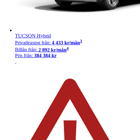
TUCSON Hybrid
3
Privatleasing
från:
4 433
kr/mån
4
Billån
från:
2 892
kr/mån
Pris från:
384 384
kr