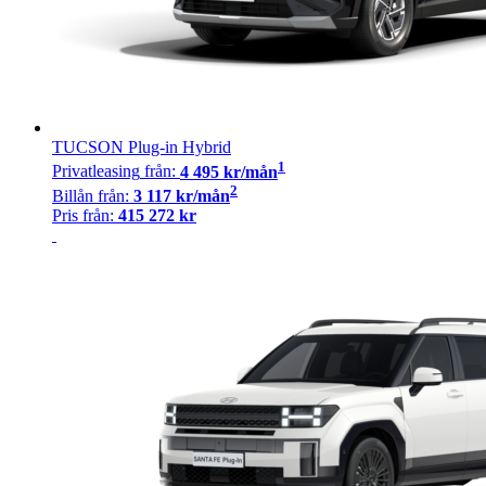
TUCSON Plug-in Hybrid
1
Privatleasing
från:
4 495
kr/mån
2
Billån
från:
3 117
kr/mån
Pris från:
415 272
kr